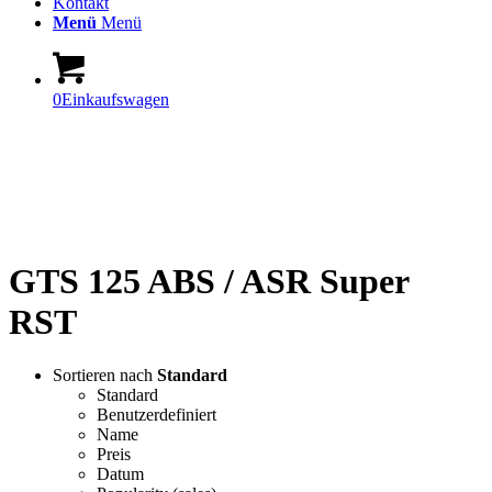
Kontakt
Menü
Menü
0
Einkaufswagen
The Shop-World of Vespa,
Piaggio, Aprilia
GTS 125 ABS / ASR Super
RST
Sortieren nach
Standard
Standard
Benutzerdefiniert
Name
Preis
Datum