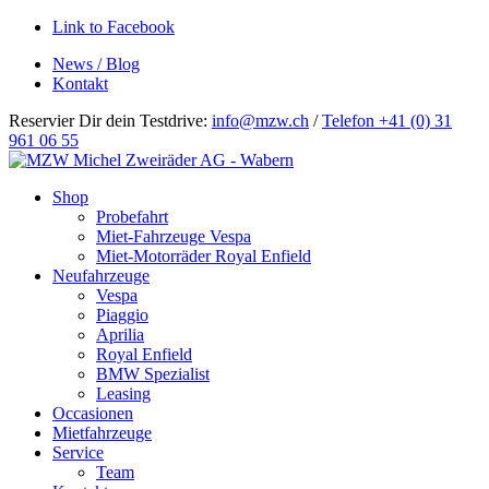
Link to Facebook
News / Blog
Kontakt
Reservier Dir dein Testdrive:
info@mzw.ch
/
Telefon +41 (0) 31
961 06 55
Hauptnavigation
Shop
Probefahrt
Miet-Fahrzeuge Vespa
Miet-Motorräder Royal Enfield
Neufahrzeuge
Vespa
Piaggio
Aprilia
Royal Enfield
BMW Spezialist
Leasing
Occasionen
Mietfahrzeuge
Service
Team