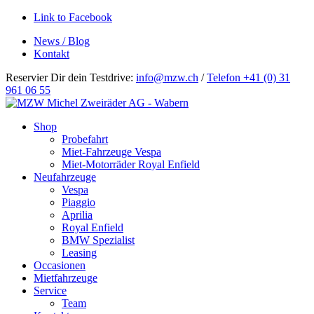
Link to Facebook
News / Blog
Kontakt
Reservier Dir dein Testdrive:
info@mzw.ch
/
Telefon +41 (0) 31
961 06 55
Hauptnavigation
Shop
Probefahrt
Miet-Fahrzeuge Vespa
Miet-Motorräder Royal Enfield
Neufahrzeuge
Vespa
Piaggio
Aprilia
Royal Enfield
BMW Spezialist
Leasing
Occasionen
Mietfahrzeuge
Service
Team