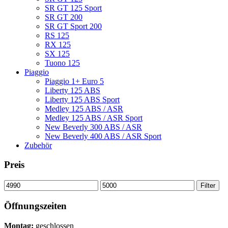
SR GT 125 Sport
SR GT 200
SR GT Sport 200
RS 125
RX 125
SX 125
Tuono 125
Piaggio
Piaggio 1+ Euro 5
Liberty 125 ABS
Liberty 125 ABS Sport
Medley 125 ABS / ASR
Medley 125 ABS / ASR Sport
New Beverly 300 ABS / ASR
New Beverly 400 ABS / ASR Sport
Zubehör
Preis
Min.
Max.
Filter
Preis
Preis
Öffnungszeiten
Montag:
geschlossen