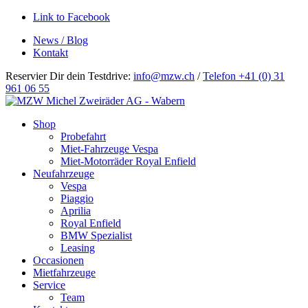
Link to Facebook
News / Blog
Kontakt
Reservier Dir dein Testdrive:
info@mzw.ch
/
Telefon +41 (0) 31
961 06 55
Hauptnavigation
Shop
Probefahrt
Miet-Fahrzeuge Vespa
Miet-Motorräder Royal Enfield
Neufahrzeuge
Vespa
Piaggio
Aprilia
Royal Enfield
BMW Spezialist
Leasing
Occasionen
Mietfahrzeuge
Service
Team