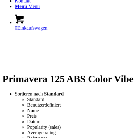
Kontakt
Menü
Menü
0
Einkaufswagen
The Shop-World of Vespa,
Piaggio, Aprilia
Primavera 125 ABS Color Vibe
Sortieren nach
Standard
Standard
Benutzerdefiniert
Name
Preis
Datum
Popularity (sales)
Average rating