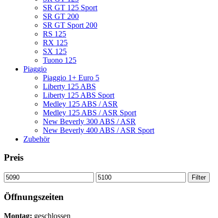
SR GT 125 Sport
SR GT 200
SR GT Sport 200
RS 125
RX 125
SX 125
Tuono 125
Piaggio
Piaggio 1+ Euro 5
Liberty 125 ABS
Liberty 125 ABS Sport
Medley 125 ABS / ASR
Medley 125 ABS / ASR Sport
New Beverly 300 ABS / ASR
New Beverly 400 ABS / ASR Sport
Zubehör
Preis
Min.
Max.
Filter
Preis
Preis
Öffnungszeiten
Montag:
geschlossen