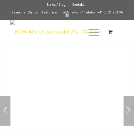
News / Blog
Kontakt
Reservier Dir dein Testdrive:
info@mzw.ch
/
Telefon +41 (0) 31 961 06
55
Adrian Michel -
Geschäftführer
Gerne erfüllen wir Ihre Zweirad
Wünsche!