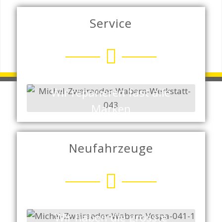
Service
1
2
3
4
Wir reparieren fast alle
Marken
Neufahrzeuge
Wir haben die grösste