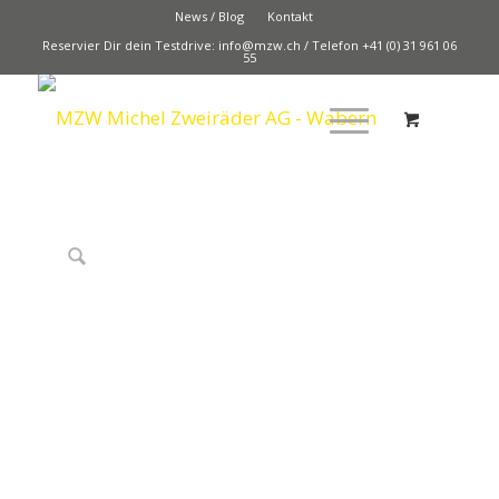
News / Blog
Kontakt
Reservier Dir dein Testdrive:
info@mzw.ch
/
Telefon +41 (0) 31 961 06
55