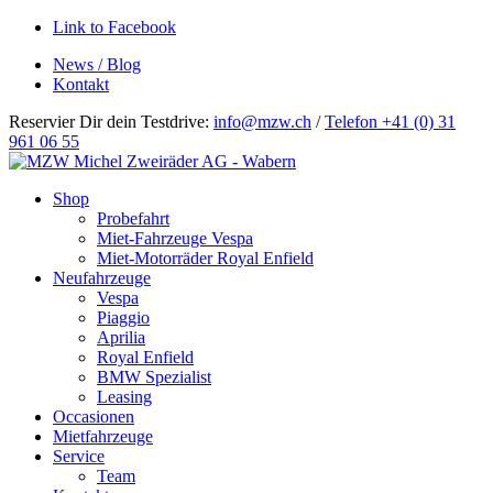
Link to Facebook
News / Blog
Kontakt
Reservier Dir dein Testdrive:
info@mzw.ch
/
Telefon +41 (0) 31
961 06 55
Hauptnavigation
Shop
Probefahrt
Miet-Fahrzeuge Vespa
Miet-Motorräder Royal Enfield
Neufahrzeuge
Vespa
Piaggio
Aprilia
Royal Enfield
BMW Spezialist
Leasing
Occasionen
Mietfahrzeuge
Service
Team