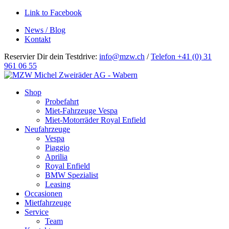
Link to Facebook
News / Blog
Kontakt
Reservier Dir dein Testdrive:
info@mzw.ch
/
Telefon +41 (0) 31
961 06 55
Hauptnavigation
Shop
Probefahrt
Miet-Fahrzeuge Vespa
Miet-Motorräder Royal Enfield
Neufahrzeuge
Vespa
Piaggio
Aprilia
Royal Enfield
BMW Spezialist
Leasing
Occasionen
Mietfahrzeuge
Service
Team