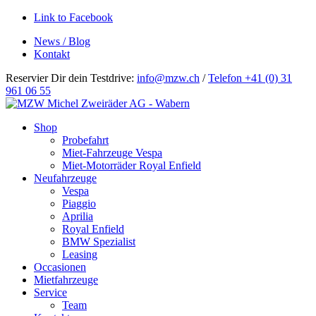
Link to Facebook
News / Blog
Kontakt
Reservier Dir dein Testdrive:
info@mzw.ch
/
Telefon +41 (0) 31
961 06 55
Hauptnavigation
Shop
Probefahrt
Miet-Fahrzeuge Vespa
Miet-Motorräder Royal Enfield
Neufahrzeuge
Vespa
Piaggio
Aprilia
Royal Enfield
BMW Spezialist
Leasing
Occasionen
Mietfahrzeuge
Service
Team