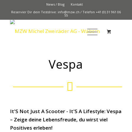
News / Blog
Kontakt
Reservier Dir dein Testdrive:
info@mzw.ch
/
Telefon +41 (0) 31 961 06
55
The World of Vespa -
More Live
Vespa
Die Lebensfreude einfangen
Since 1946
JETZT TESTEN
SHOP
It'S Not Just A Scooter - It'S A Lifestyle: Vespa
– Zeige deine Lebensfreude, du wirst viel
Positives erleben!