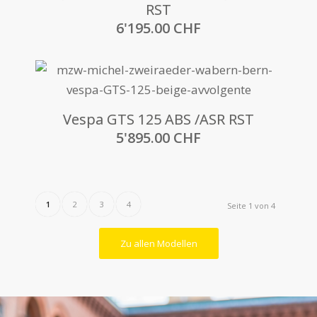
RST
6'195.00
CHF
Vespa GTS 125 ABS /ASR RST
5'895.00
CHF
1
2
3
4
Seite 1 von 4
Zu allen Modellen